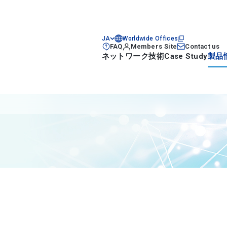
JA
Worldwide Offices
FAQ
Members Site
Contact us
ネットワーク技術
Case Study
製品