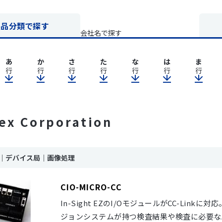
製品分類で探す
会社名で探す
あ
か
さ
た
な
は
ま
行
行
行
行
行
行
行
ex Corporation
ink｜デバイス局｜画像処理
CIO-MICRO-CC
In-Sight EZのI/OモジュールがCC-Link
ジョンシステムが持つ検査結果や検査に必要な