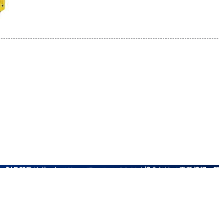
製品開発サポート
協会とは
更新情報一
News/Events
CC-Link
マップ
Contact us