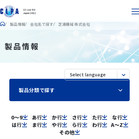
製品情報
会社名で探す
芝浦機械 株式会社
製品情報
製品分類で探す
0～9
あ
行
か
行
さ
行
た
行
な
行
は
行
ま
行
や
行
ら
行
わ
行
A～Z
その他