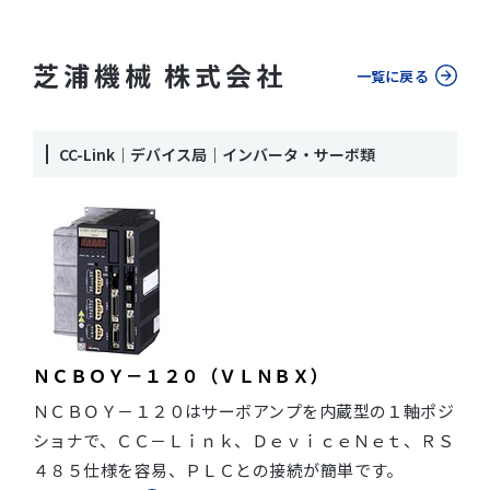
芝浦機械 株式会社
一覧に戻る
CC-Link｜デバイス局｜インバータ・サーボ類
ＮＣＢＯＹ－１２０（ＶＬＮＢＸ）
ＮＣＢＯＹ－１２０はサーボアンプを内蔵型の１軸ポジ
ショナで、ＣＣ－Ｌｉｎｋ、ＤｅｖｉｃｅＮｅｔ、ＲＳ
４８５仕様を容易、ＰＬＣとの接続が簡単です。