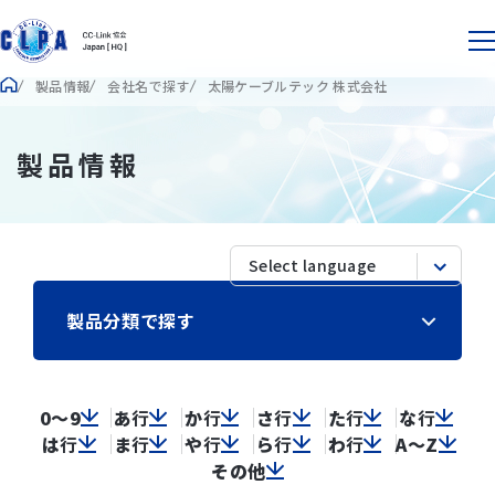
製品情報
会社名で探す
太陽ケーブルテック 株式会社
製品情報
製品分類で探す
0～9
あ
行
か
行
さ
行
た
行
な
行
は
行
ま
行
や
行
ら
行
わ
行
A～Z
その他