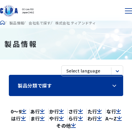
製品情報
会社名で探す
株式会社 ティアンドティ
製品情報
製品分類で探す
0～9
あ
行
か
行
さ
行
た
行
な
行
は
行
ま
行
や
行
ら
行
わ
行
A～Z
その他