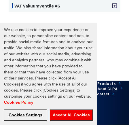
VAT Vakuumventile AG
We use cookies to improve your experience on
our website, to personalise content and ads, to
provide social media features and to analyse our
traffic. We also share information about your use
of our website with our social media, advertising
and analytics partners, who may combine it with
other information that you have provided to
them or that they have collected from your use
of their services. Please click [Accept All
Network Technology
Products
HOME
Case Study
Cookies] if you agree with the use of all of our
Development
Downloads
News/Events
About CLPA
cookies. Please click [Cookies Settings] to
Update Information
SiteMap
FAQ
Contact
customise your cookies settings on our website.
Cookies Policy
Cookies Settings
Accept All Cookies
Follow us