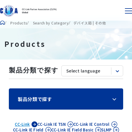
Products
Search by Category
デバイス局 | その他
Products
製品分類で探す
製品分類で探す
CC-Link
CC-Link IE
TSN
CC-Link IE
Control
CC-Link IE
Field
CC-Link IE
Field Basic
SLMP