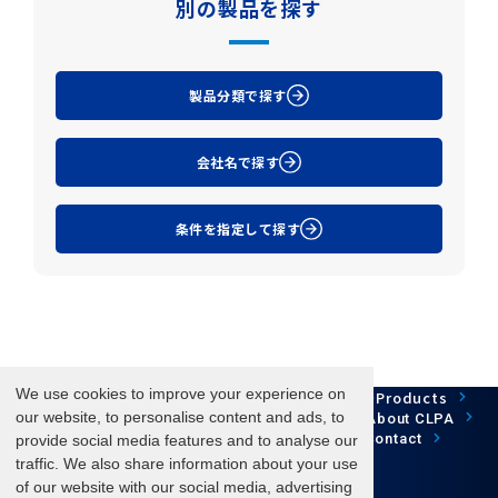
別の製品を探す
製品分類で探す
会社名で探す
条件を指定して探す
We use cookies to improve your experience on
Network Technology
Products
HOME
Case Study
Development
our website, to personalise content and ads, to
Downloads
News/Events
About CLPA
Update Information
SiteMap
FAQ
Contact
provide social media features and to analyse our
traffic. We also share information about your use
of our website with our social media, advertising