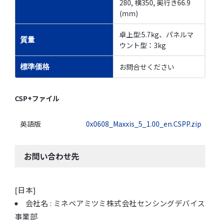
280, 横350, 奥行き66.9
(mm)
卓上型:5.7kg、パネルマ
質量
ウント型：3kg
お問合せください
標準価格
CSP+ファイル
英語版
0x0608_Maxxis_5_1.00_en.CSPP.zip
お問い合わせ先
[日本]
会社名 : ミネベアミツミ株式会社センシングデバイス
事業部