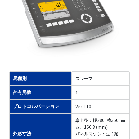
スレーブ
局種別
1
占有局数
Ver.1.10
プロトコルバージョン
卓上型：縦280, 横350, 高
さ、160.3 (mm)
パネルマウント型：縦
外形寸法