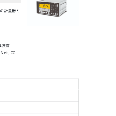
の計量器と
準装備
et, CC-