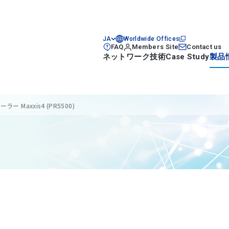
JA
Worldwide Offices
FAQ
Members Site
Contact us
ネットワーク技術
Case Study
製品
 Maxxis4 (PR5500)