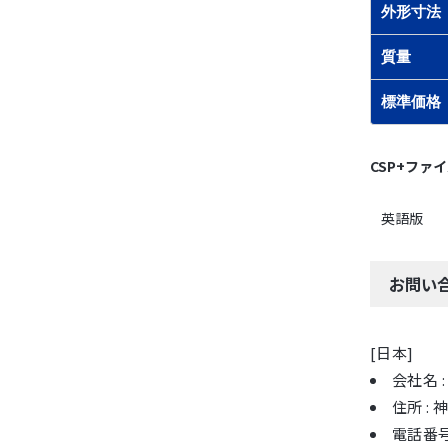
外形寸法
質量
標準価格
CSP+ファ
英語版
お問い
[日本]
会社名
住所 :
電話番号 :