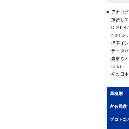
アナログ
接続して
OIML 
4.3イ
標準インタ
データバ
豊富なオプシ
link)
初の日本
局種別
占有局数
プロトコ