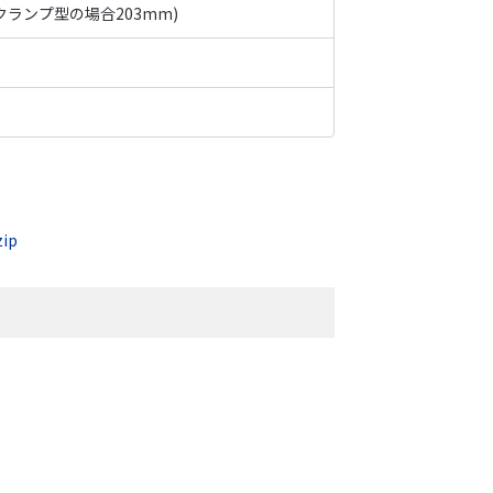
ルクランプ型の場合203mm)
zip