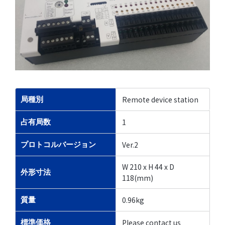
Remote device station
局種別
1
占有局数
Ver.2
プロトコルバージョン
W 210 x H 44 x D
外形寸法
118(mm)
0.96kg
質量
Please contact us
標準価格