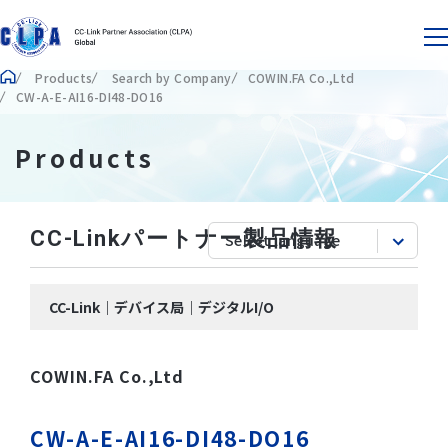
Products
Search by Company
COWIN.FA Co.,Ltd
CW-A-E-AI16-DI48-DO16
Products
CC-Linkパートナー製品情報
CC-Link｜デバイス局｜デジタルI/O
COWIN.FA Co.,Ltd
CW-A-E-AI16-DI48-DO16