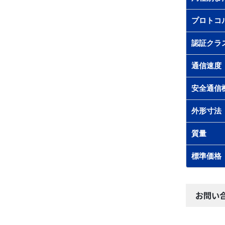
プロトコ
認証クラ
通信速度
安全通信
外形寸法
質量
標準価格
お問い