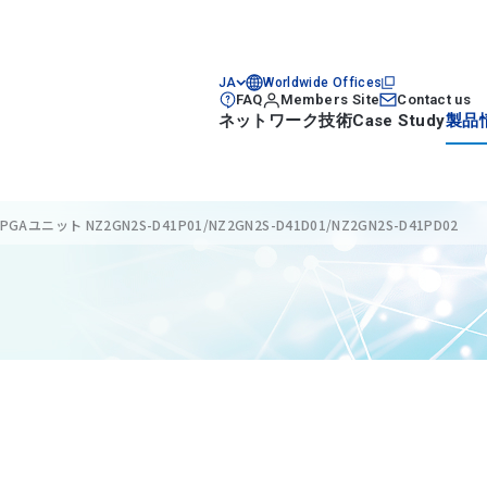
JA
Worldwide Offices
FAQ
Members Site
Contact us
ネットワーク技術
Case Study
製品
N FPGAユニット NZ2GN2S-D41P01/NZ2GN2S-D41D01/NZ2GN2S-D41PD02