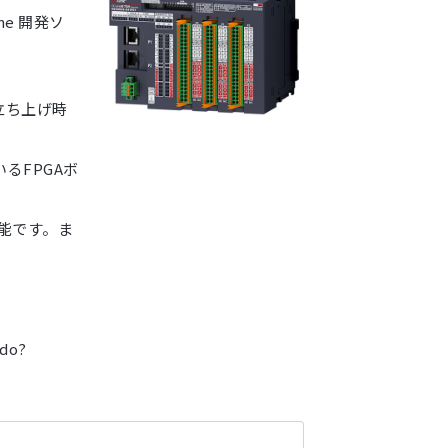
me 開発ソ
立ち上げ時
るFPGAボ
可能です。ま
.do?