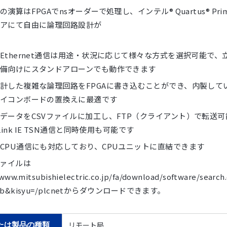
演算はFPGAでnsオーダーで処理し、インテル® Quartus® Pri
アにて自由に論理回路設計が
Ethernet通信は用途・状況に応じて様々な方式を選択可能で、
備向けにスタンドアローンでも動作できます
計した複雑な論理回路をFPGAに書き込むことができ、内製してい
イコンボードの置換えに最適です
データをCSVファイルに加工し、FTP（クライアント）で転送
Link IE TSN通信と同時使用も可能です
CPU通信にも対応しており、CPUユニットに直結できます
ファイルは
/www.mitsubishielectric.co.jp/fa/download/software/search
lib&kisyu=/plcnetからダウンロードできます。
リモート局
たは製品の種類