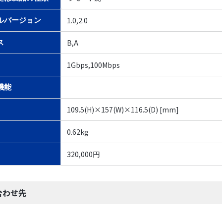
1.0,2.0
ルバージョン
B,A
ス
1Gbps,100Mbps
機能
109.5(H)×157(W)×116.5(D) [mm]
0.62kg
320,000円
合わせ先