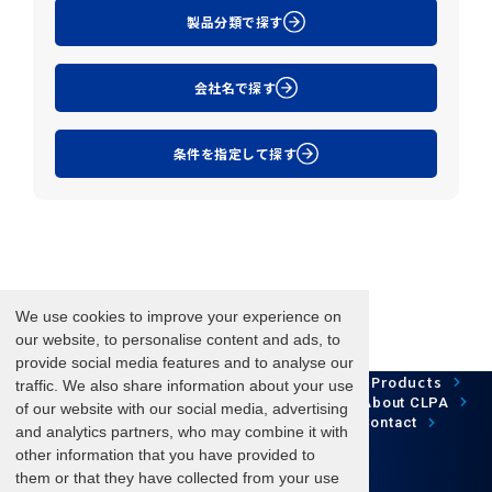
製品分類で探す
会社名で探す
条件を指定して探す
We use cookies to improve your experience on
our website, to personalise content and ads, to
provide social media features and to analyse our
Network Technology
Products
HOME
Case Study
traffic. We also share information about your use
Development
Downloads
News/Events
About CLPA
of our website with our social media, advertising
Update Information
SiteMap
FAQ
Contact
and analytics partners, who may combine it with
other information that you have provided to
them or that they have collected from your use