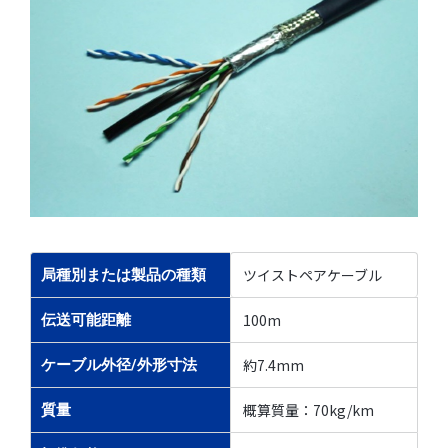
ツイストペアケーブル
局種別または製品の種類
100m
伝送可能距離
約7.4mm
ケーブル外径/外形寸法
概算質量：70kg/km
質量