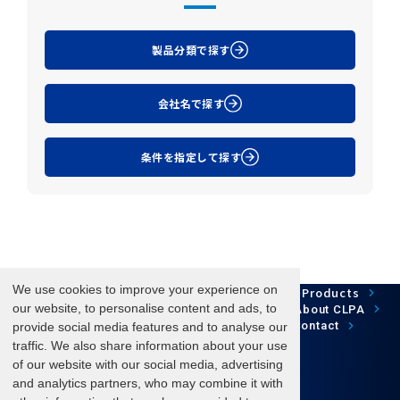
製品分類で探す
会社名で探す
条件を指定して探す
We use cookies to improve your experience on
Network Technology
Products
HOME
Case Study
Development
our website, to personalise content and ads, to
Downloads
News/Events
About CLPA
Update Information
SiteMap
FAQ
Contact
provide social media features and to analyse our
traffic. We also share information about your use
of our website with our social media, advertising
and analytics partners, who may combine it with