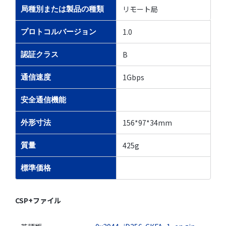
リモート局
局種別または製品の種類
1.0
プロトコルバージョン
B
認証クラス
1Gbps
通信速度
安全通信機能
156*97*34mm
外形寸法
425g
質量
標準価格
CSP+ファイル