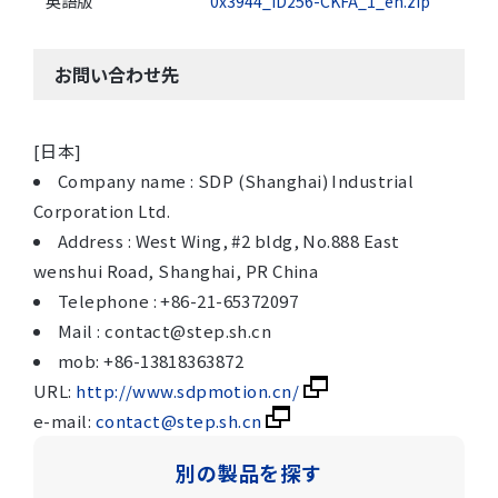
英語版
0x3944_iD256-CKFA_1_en.zip
お問い合わせ先
[日本]
Company name : SDP (Shanghai) Industrial
Corporation Ltd.
Address : West Wing, #2 bldg, No.888 East
wenshui Road, Shanghai, PR China
Telephone : +86-21-65372097
Mail : contact@step.sh.cn
mob: +86-13818363872
URL:
http://www.sdpmotion.cn/
e-mail:
contact@step.sh.cn
別の製品を探す