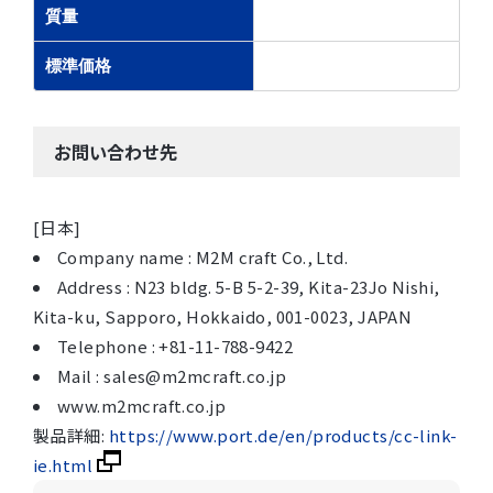
質量
標準価格
お問い合わせ先
[日本]
Company name : M2M craft Co., Ltd.
Address : N23 bldg. 5-B 5-2-39, Kita-23Jo Nishi,
Kita-ku, Sapporo, Hokkaido, 001-0023, JAPAN
Telephone : +81-11-788-9422
Mail : sales@m2mcraft.co.jp
www.m2mcraft.co.jp
製品詳細:
https://www.port.de/en/products/cc-link-
ie.html