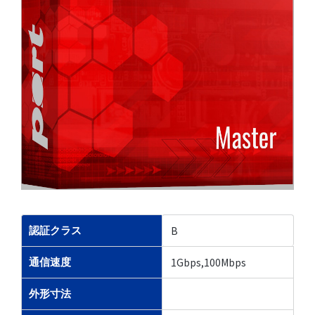
B
認証クラス
1Gbps,100Mbps
通信速度
外形寸法