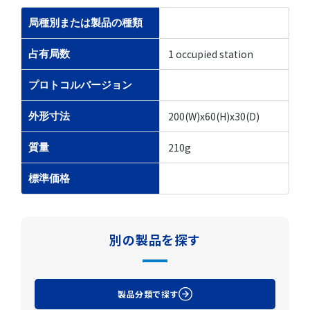
局種別または製品の種類
1 occupied station
占有局数
プロトコルバージョン
200(W)x60(H)x30(D)
外形寸法
210g
質量
標準価格
別の製品を探す
製品分類で探す