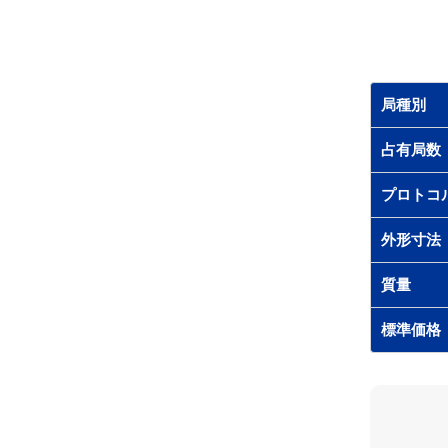
局種別
占有局数
プロトコ
外形寸法
質量
標準価格