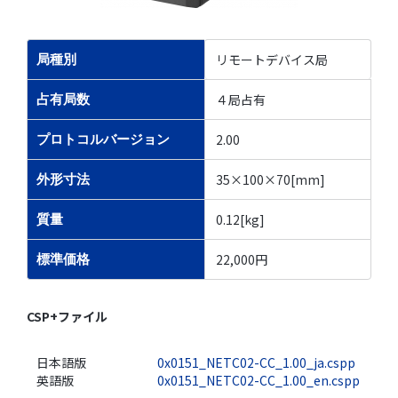
リモートデバイス局
局種別
４局占有
占有局数
2.00
プロトコルバージョン
35×100×70[mm]
外形寸法
0.12[kg]
質量
22,000円
標準価格
CSP+ファイル
日本語版
0x0151_NETC02-CC_1.00_ja.cspp
英語版
0x0151_NETC02-CC_1.00_en.cspp