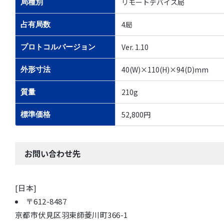
リモートデバイス局
局種別
4局
占有局数
Ver. 1.10
プロトコルバージョン
40(W)×110(H)×94(D)mm
外形寸法
210g
質量
52,800円
標準価格
お問い合わせ先
[日本]
〒612-8487
京都市伏見区羽束師菱川町366-1