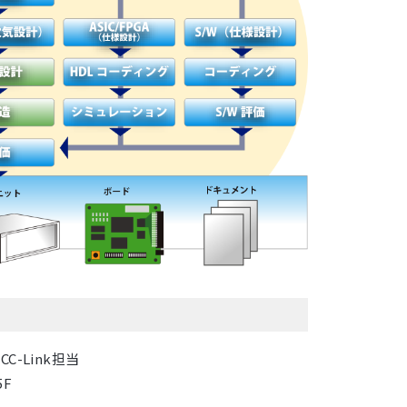
-Link担当
5F