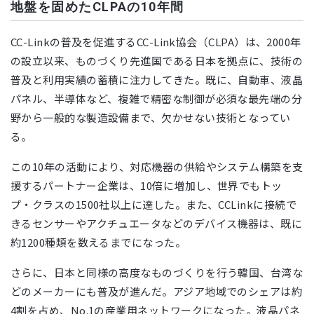
地盤を固めたCLPAの10年間
CC-Linkの普及を促進するCC-Link協会（CLPA）は、2000年
の設立以来、ものづくり先進国である日本を拠点に、技術の
普及と利用実績の蓄積に注力してきた。既に、自動車、液晶
パネル、半導体など、複雑で精密な制御が必須な最先端の分
野から一般的な製造設備まで、欠かせない技術となってい
る。
この10年の活動により、対応機器の供給やシステム構築を支
援するパートナー企業は、10倍に増加し、世界でもトッ
プ・クラスの1500社以上に達した。また、CCLinkに接続で
きるセンサーやアクチュエータなどのデバイス機器は、既に
約1200種類を数えるまでになった。
さらに、日本と同様の高度なものづくりを行う韓国、台湾な
どのメーカーにも普及が進んだ。アジア地域でのシェアは約
4割を占め、No.1の産業用ネットワークになった。液晶パネ