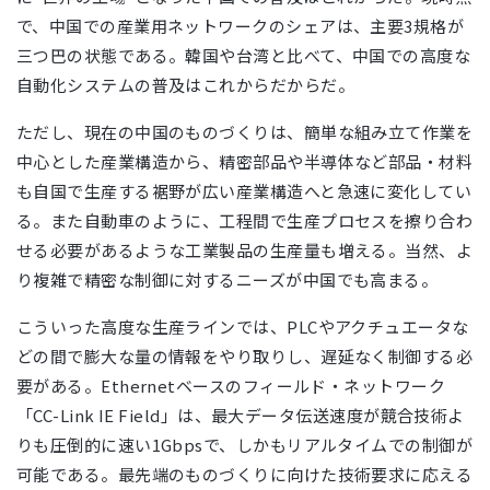
で、中国での産業用ネットワークのシェアは、主要3規格が
三つ巴の状態である。韓国や台湾と比べて、中国での高度な
自動化システムの普及はこれからだからだ。
ただし、現在の中国のものづくりは、簡単な組み立て作業を
中心とした産業構造から、精密部品や半導体など部品・材料
も自国で生産する裾野が広い産業構造へと急速に変化してい
る。また自動車のように、工程間で生産プロセスを擦り合わ
せる必要があるような工業製品の生産量も増える。当然、よ
り複雑で精密な制御に対するニーズが中国でも高まる。
こういった高度な生産ラインでは、PLCやアクチュエータな
どの間で膨大な量の情報をやり取りし、遅延なく制御する必
要がある。Ethernetベースのフィールド・ネットワーク
「CC-Link IE Field」は、最大データ伝送速度が競合技術よ
りも圧倒的に速い1Gbpsで、しかもリアルタイムでの制御が
可能である。最先端のものづくりに向けた技術要求に応える