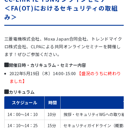
＜FA(OT)におけるセキュリティの取組
み＞
三菱電機株式会社、Moxa Japan合同会社、トレンドマイク
ロ株式会社、CLPAによる共同オンラインセミナーを開催し
ます！ぜひご参加ください。
開催日時・カリキュラム・セミナー内容
2022年5月19日（木）14:00-15:00
【盛況のうちに終わり
ました】
カリキュラム
スケジュール
時間
プ
14：00～14：10
10分
挨拶・セキュリティWGへの取り組
14：10～14：25
15分
セキュリティガイドライン（概要編）のご