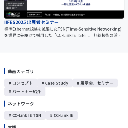
WNの未来予想図 https://www.cc-link.org/files/cc-linkietsn_io
wn_futurevision.pdf
IIFES2025 出展者セミナー
標準Ethernet規格を拡張したTSN(Time-Sensitive Networking)
を世界に先駆けて採用した「CC-Link IE TSN」。 無線技術の活用
やセキュリティ環境の構築と、CC-Link IE TSN×IOWNによるスマ
ートファクトリーの未来を提案します。
動画カテゴリ
# コンセプト
# Case Study
# 展示会、セミナー
# パートナー紹介
ネットワーク
# CC-Link IE TSN
# CC-Link IE
言語