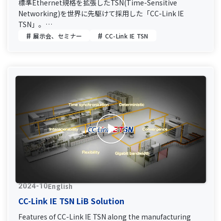
標準Ethernet規格を拡張したTSN(Time-Sensitive
linkietsn_iown_futurevision.pdf
Networking)を世界に先駆けて採用した「CC-Link IE
TSN」。
無線技術の活用やセキュリティ環境の構築と、CC-Link IE
展示会、セミナー
CC-Link IE TSN
TSN×IOWNによるスマートファクトリーの未来を提案しま
す。
English
2024-10
CC-Link IE TSN LiB Solution
Features of CC-Link IE TSN along the manufacturing