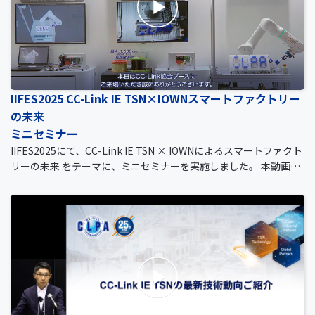
IIFES2025 CC-Link IE TSN×IOWNスマートファクトリー
の未来
ミニセミナー
IIFES2025にて、CC-Link IE TSN × IOWNによるスマートファクト
リーの未来 をテーマに、ミニセミナーを実施しました。 本動画で
は、そのミニセミナーの内容をご紹介します。 さらに、近年非常
に注目を集めている IOWN についても分かりやすく説明してお
り、初めての方でも、CC-Link IE TSN×IOWN の組み合わせがもた
らす価値や可能性をご理解いただけます。 また、以下のURLより
本動画内で使用している資料をご覧いただけます。 ぜひ、資料と
あわせてご視聴ください。 ・IOWNの概要と紹介 https://www.cc-l
ink.org/files/iown_overview_introduction.pdf ・CC-Link IE TS
N×IOWNのメインデモ機概要 https://www.cc-link.org/files/cc-
linkietsn_iown_maindemo_overview.pdf ・CC-Link IE TSN×IO