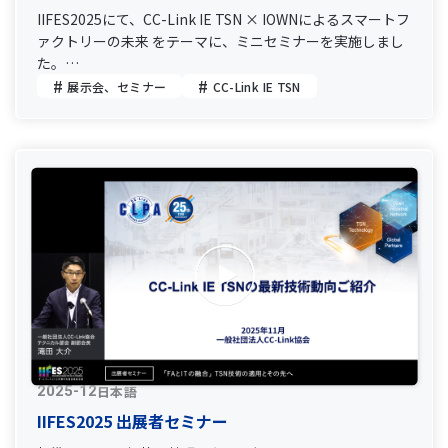
IIFES2025にて、CC-Link IE TSN × IOWNによるスマートフ
ァクトリーの未来 をテーマに、ミニセミナーを実施しまし
た。
本動画では、そのミニセミナーの内容をご紹介します。
展示会、セミナー
CC-Link IE TSN
さらに、近年非常に注目を集めている IOWN についても分
かりやすく説明しており、初めての方でも、CC-Link IE
TSN×IOWN の組み合わせがもたらす価値や可能性をご理解
いただけます。
また、以下のURLより本動画内で使用している資料をご覧
いただけます。
ぜひ、資料とあわせてご視聴ください。
・IOWNの概要と紹介
https://www.cc-
link.org/files/iown_overview_introduction.pdf
・CC-Link IE TSN×IOWNのメインデモ機概要
https://www.cc-link.org/files/cc-
日本語
2025-12
linkietsn_iown_maindemo_overview.pdf
・CC-Link IE TSN×IOWNの未来予想図
IIFES2025 出展者セミナー
https://www.cc-link.org/files/cc-