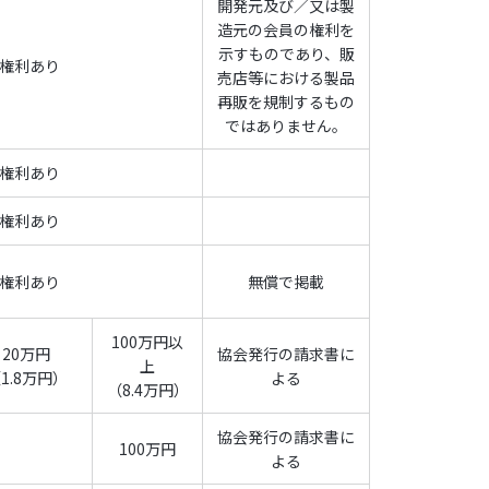
開発元及び／又は製
造元の会員の権利を
示すものであり、販
度の3月末日までとします。会員資格満了3ヶ月前
権利あり
売店等における製品
間延長されます。
再販を規制するもの
ではありません。
知により成立します。この場合、既に協会に支払
権利あり
合でも、第7条第1項、同条第2項、第8条、第9
権利あり
の規定は、当該有効期間の終了後も引き続き有効とし
権利あり
無償で掲載
100万円以
20万円
協会発行の請求書に
上
1.8万円）
よる
（8.4万円）
れることがあります。この場合、既に協会に支払
協会発行の請求書に
100万円
よる
取り消されたことにより損害を生じても、協会は