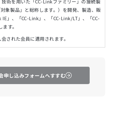
技術を用いた「CC-Linkファミリー」の接続製
「対象製品」と総称します。）を開発、製造、販
「CC-Link」、「CC-Link/LT」、「CC-
称します。
降に入会された会員に適用されます。
ュラー／エグゼクティブ／ボード）の全ての会員に
第6条第1項、同条第4項、同条第5項、同条第6
す。
会申し込みフォームへすすむ
指します。
実施されます。