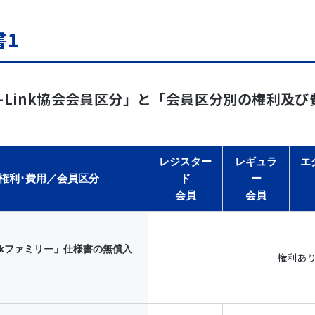
員の対象は、「CC-Linkファミリー」技術を使用又はこれを検
又は使用又はこれらを検討する法人とします。協会が特に認める
書1
。
．会員登録手続き
C-Link協会会員区分」と「会員区分別の権利及び
会に際しては、協会HPよりお申込み下さい
（https://www.cc-li
レジスター
レギュラ
エ
、入会の承認をする場合には「会員証明書」を発行し登録済み会
権利･費用／会員区分
ド
ー
」の発行日から会員となります。
会員
会員
会は、入会希望者の申し込みに対し、審査に必要な情報が不足し
過去に会員規約違反などによって会員資格の取り消しが行われて
ことがあります。
inkファミリー」仕様書の無償入
権利あ
．会員資格の有効期間と退会の手続