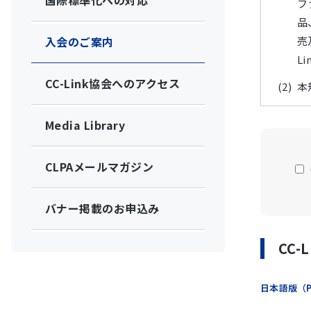
国際標準化への対応
フ
品
入会のご案内
売
L
CC-Link協会へのアクセス
本
本
Media Library
適
項
CLPAメールマガジン
本
本
バナー掲載のお申込み
CC
２
日本語版（P