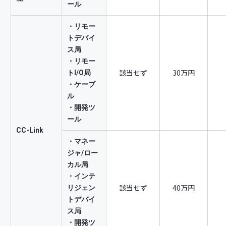
ギュラー会員以上の会員の退会及び／又は本規約の第5条による
ール
しレギュラー会員以上の会員資格を失った法人又は個人を「退会
・リモー
、退会の時点で本規約の本条第1項乃至第5項の権利を消失し、
トデバイ
移行があった場合は、当該会員は、移行の時点で本規約の本条第1
ス局
の場合も、下記に相当する権利は継続して有するものとします。
・リモー
該当せず
30万円
トI/O局
退会又はレジスタード会員への移行の時点で在庫している製品
・ケーブ
退会又はレジスタード会員への移行の時点で既に製造又は販売が済
ル
のロゴの表示」
・開発ツ
ール
CC-Link
．会員が負うべき義務
・マネー
ジャ/ロー
カル局
・インテ
密保持
該当せず
40万円
リジェン
トデバイ
会員は、協会が提供する「CC-Linkファミリー」技術を第三
ス局
が自己の下請メーカ等への「CC-Linkファミリー」技術の開
・開発ツ