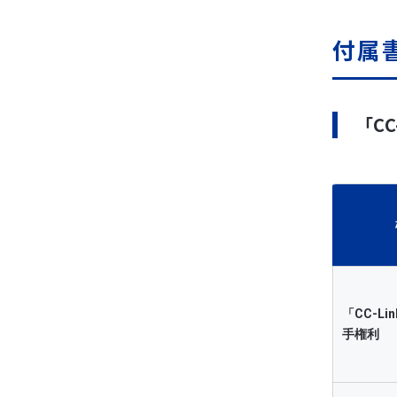
会
／
付属
ん
３
「C
入
し
書
協
は
い
「CC-L
手権利
４