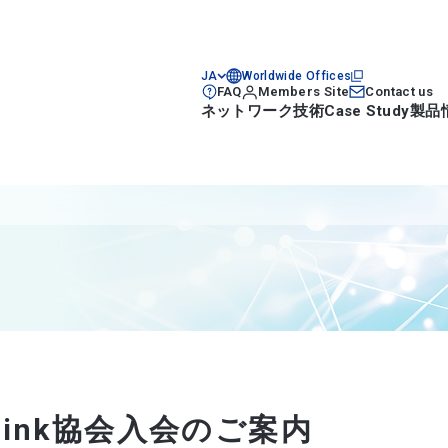
JA
Worldwide Offices
FAQ
Members Site
Contact us
ネットワーク技術
Case Study
製品
-Link協会入会のご案内