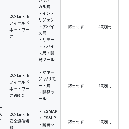
ジャ/ロー
形態なものの他、口頭、その他の方法で開示されたものを含みます。
カル局
」技術』と称します。）を、本規約の条件に従って使用する権利
・インテ
CC-Link IE
償で受ける権利）を有します。なお、この権利には、会員から第
リジェン
フィールド
該当せず
40万円
トデバイ
ギュラー会員以上の会員は、「CC-Linkファミリー」技術を使
ネットワー
ス局
ク
定を受けた自己の「CC-Linkファミリー」接続製品及び/又は
・リモー
CC-Linkファミリー」の接続製品及び/又は開発ツールであること
トデバイ
」のロゴを、協会の別途指定した態様（表示方法及び表示箇所を
ス局・開
発ツール
、無償で表示することができます。この場合、会員は、当該会員の「
ールの性能、品質等を協会が保証している、との誤解を生じない方法
・マネー
CC-Link IE
示しなければなりません。
ジャ/リモ
フィールド
お、推奨配線部品及びツールに対する「CC-Linkファミリー」
該当せず
10万円
ート局
ネットワー
。
・開発ツ
クBasic
ール
ギュラー会員以上の会員は、協会が作成する「CC-Linkファミリー
ー
等に、自己が開発、製造及び／又は販売する対象製品の名称や仕
・IESMAP
ス
CC-Link IE
・IESSLP
、期間等については協会の規定に従うものとします。
(1
該当せず
30万円
安全通信機
・開発ツ
能