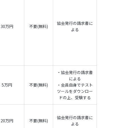
以下仕様書と併せて『「CC-Linkファミリ
（レジスタード会員においては、仕様書の供給を
三者への再使用許諾権は含まれません。
協会発行の請求書に
30万円
不要(無料)
よる
用したものであって本規約第7条第3項に従って合格
開発ツールの販売にあたり、当該製品が該当する
を説明する目的で、該当する「CC-Linkファミリ
含みますが、これに限定されないものとします）
CC-Linkファミリー」接続製品及び/又は開発
で該当する「CC-Linkファミリー」のロゴを
・協会発行の請求書
による
のロゴの扱いについては、付属書2の規定に依りま
5万円
不要(無料)
・会員自身でテスト
ツールをダウンロー
ドの上、受験する
」に関わるカタログ、CC-Link協会ウェブサイ
様を無償で掲載できます。但し、掲載の方法、範
協会発行の請求書に
20万円
不要(無料)
よる