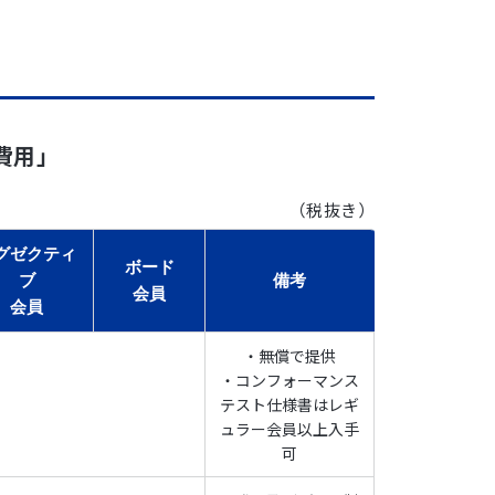
討する法人、又は対象製品を開発、製造、販売及び
場合を除き、個人で会員となることはできませ
費用」
（税抜き）
nk.org/）
。申し込みに対し、協会は審査を実施
グゼクティ
員に配付します。申込者は、協会の「会員証明
ボード
ブ
備考
会員
会員
ている場合、申請内容に虚偽がある場合、もしく
・無償で提供
いる場合等、協会の判断により入会の承認をしな
・コンフォーマンス
り
テスト仕様書はレギ
ュラー会員以上入手
可
き