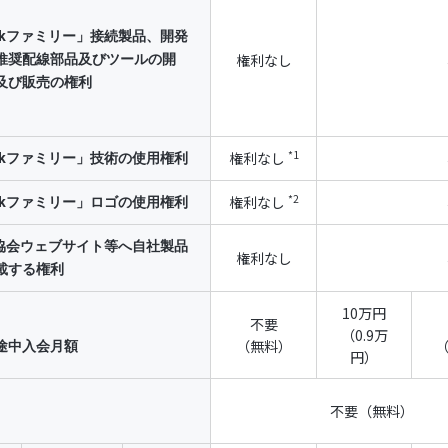
inkファミリー」接続製品、開発
員資格の有効期間は、前条の「会員証明書」の発行日から当該年
権利なし
推奨配線部品及びツールの開
及び販売の権利
でに会員から退会の申し出がない場合、会員資格は自動的に1年
員の退会は、会員資格満了3ヶ月前までの文書による協会への通
れた会費等の金員については返却されません。
*1
権利なし
inkファミリー」技術の使用権利
員の資格及び/又は本規約の有効期間が如何なる理由で終了した場
*2
権利なし
inkファミリー」ロゴの使用権利
、第10条第2項、同条第3項、同条第4項、第11条乃至第15条
す。
nk協会ウェブサイト等へ自社製品
権利なし
載する権利
．会員資格の取消し
10万円
不要
（0.9万
（無料）
（
途中入会月額
円）
員は、以下の項目の一つに違反した場合は、会員資格を取り消さ
不要（無料）
れた会費等の金員については返却されません。また、会員資格を