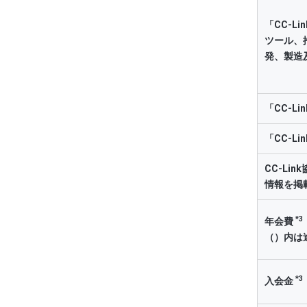
「CC-L
会
ツール、
発、製造
ま
会
わ
「CC-L
会
「CC-L
条
ま
CC-Li
情報を掲
５
*3
年会費
（）内は
会
*3
入会金
わ