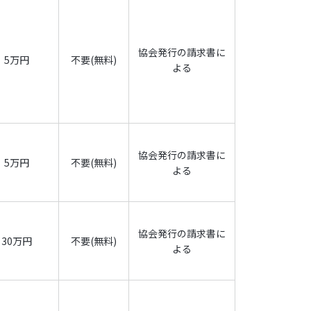
協会発行の請求書に
5万円
不要(無料)
よる
た期限に支払われないとき。
のあることが判明したとき。
も継続して有する権利
協会発行の請求書に
5万円
不要(無料)
よる
員は、本条第2項乃至第5項の権利を行使して対象
協会発行の請求書に
30万円
不要(無料)
よる
様書』（以下『仕様書』といいます。）の提供を、
れる一切の技術情報であって、技術資料等可視的