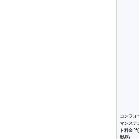
な
ー
無
レ
認
「
ー
で
ツ
表
な
す
レ
コンフォ
ト
マンステ
囲
*4
ト料金
製品)