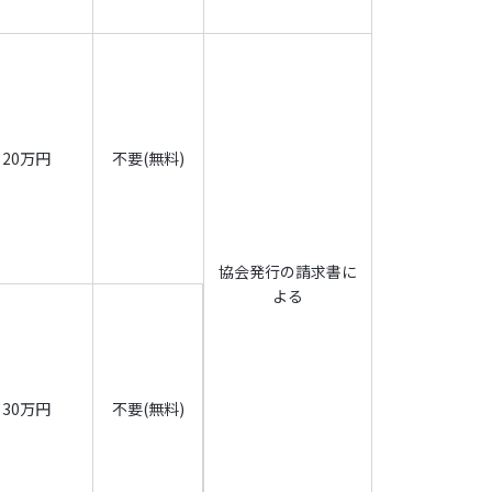
会員資格の取消し（以下、「退会」と総称し、退
者」と総称します）があった場合、当該退会者
レギュラー会員以上の会員からレジスタード会員へ
項、第4項、第5項の権利を消失しますが、どち
20万円
不要(無料)
の販売
んでいる製品に関連する「CC-Linkファミリー
協会発行の請求書に
よる
30万円
不要(無料)
者に一切開示・漏洩しないものとします。但し、会員
示が必要な場合はその限りではありませんが、その