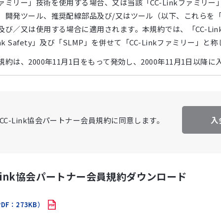
ァミリー」技術を使用する場合、又は当該「CC-Linkファミリー」
、開発ツール、推奨配線部品及び/又はツール（以下、これらを
及び／又は使用する場合に適用されます。本規約では、「CC-Link IE」、
ink Safety」及び「SLMP」を併せて「CC-Linkファミリー」と
規約は、2000年11月1日をもって発効し、2000年11月1日以
規約は、付属書1に定める4つの会員区分（レジスタード／レギ
用されます。但し、レジスタード会員（無料会員）のみ、本規約の
、第7条第3項、同条第4項、同条第5項及び第8条は適用外としま
入
CC-Link協会パートナー会員規約に同意します。
規約において、「各年度」とは4月1日から翌年の3月31日までを
規約の変更又は失効については、協会の幹事会の審議承認を得て
-Link協会パートナー会員規約ダウンロード
．会員の対象
DF：273KB）