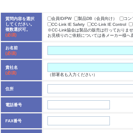
会員ID/PW
製品DB（会員向け）
コン
質問内容を選択
してください。
CC-Link IE Safety
CC-Link IE Control
複数選択可。
※CC-Link協会は製品の販売は行っておりま
(必須)
お見積りのご依頼については各メーカー様へ
お名前
(必須)
貴社名
(必須)
（部署名も入力ください）
住所
電話番号
FAX番号