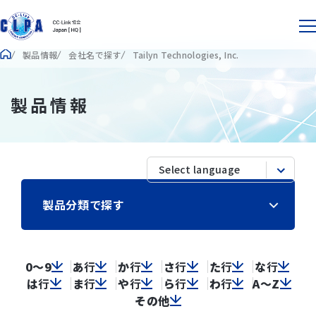
製品情報
会社名で探す
Tailyn Technologies, Inc.
製品情報
製品分類で探す
0～9
あ
行
か
行
さ
行
た
行
な
行
は
行
ま
行
や
行
ら
行
わ
行
A～Z
その他