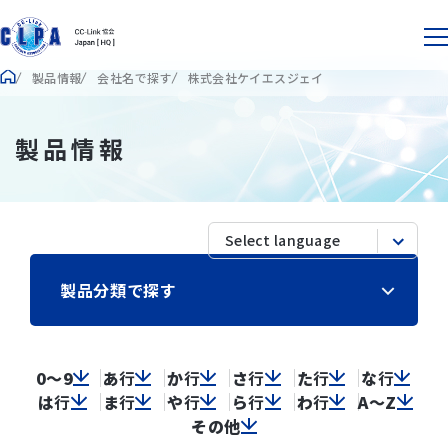
製品情報
会社名で探す
株式会社ケイエスジェイ
製品情報
製品分類で探す
0～9
あ
行
か
行
さ
行
た
行
な
行
は
行
ま
行
や
行
ら
行
わ
行
A～Z
その他