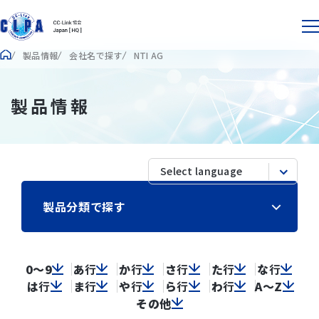
製品情報
会社名で探す
NTI AG
製品情報
製品分類で探す
0～9
あ
行
か
行
さ
行
た
行
な
行
は
行
ま
行
や
行
ら
行
わ
行
A～Z
その他