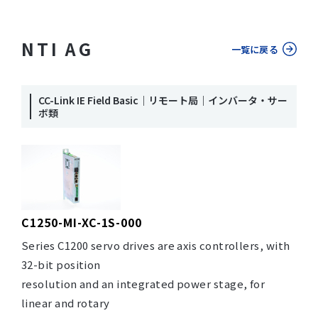
NTI AG
一覧に戻る
CC-Link IE Field Basic｜リモート局｜インバータ・サー
ボ類
C1250-MI-XC-1S-000
Series C1200 servo drives are axis controllers, with
32-bit position
resolution and an integrated power stage, for
linear and rotary