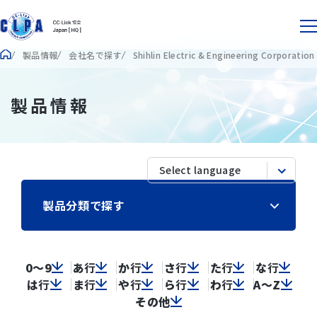
製品情報
会社名で探す
Shihlin Electric & Engineering Corporation
製品情報
製品分類で探す
0～9
あ
行
か
行
さ
行
た
行
な
行
は
行
ま
行
や
行
ら
行
わ
行
A～Z
その他