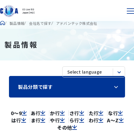
製品情報
会社名で探す
アドバンテック株式会社
製品情報
製品分類で探す
0～9
あ
行
か
行
さ
行
た
行
な
行
は
行
ま
行
や
行
ら
行
わ
行
A～Z
その他