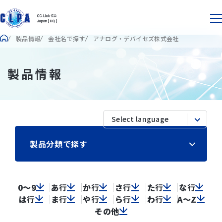
製品情報
会社名で探す
アナログ・デバイセズ株式会社
製品情報
製品分類で探す
0～9
あ
行
か
行
さ
行
た
行
な
行
は
行
ま
行
や
行
ら
行
わ
行
A～Z
その他