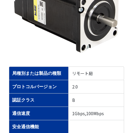
リモート局
局種別または製品の種類
2.0
プロトコルバージョン
B
認証クラス
1Gbps,100Mbps
通信速度
安全通信機能