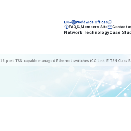
EN
Worldwide Offices
FAQ
Members Site
Contact u
Network Technology
Case Stu
 16-port TSN-capable managed Ethernet switches (CC-Link IE TSN Class B