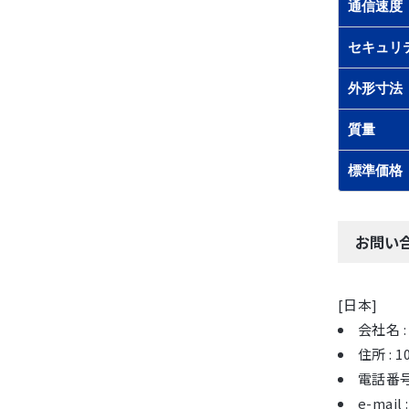
通信速度
セキュリ
外形寸法
質量
標準価格
お問い
[日本]
会社名 :
住所 : 
電話番号 :
e-mail