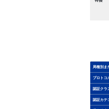
局種別ま
プロトコ
認証クラ
認証カテ