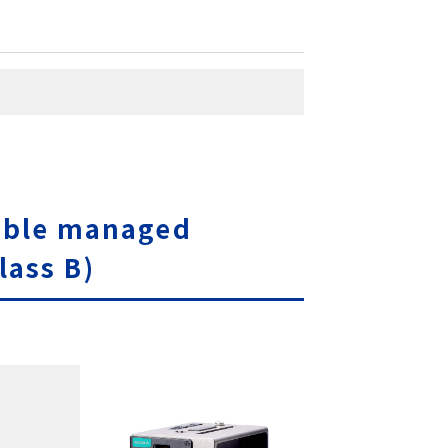
pable managed
lass B)