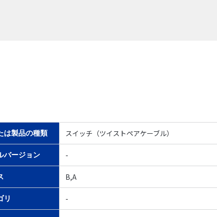
スイッチ（ツイストペアケーブル）
たは製品の種類
-
ルバージョン
B,A
ス
-
ゴリ