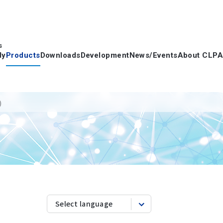
s
dy
Products
Downloads
Development
News/Events
About CLPA
)