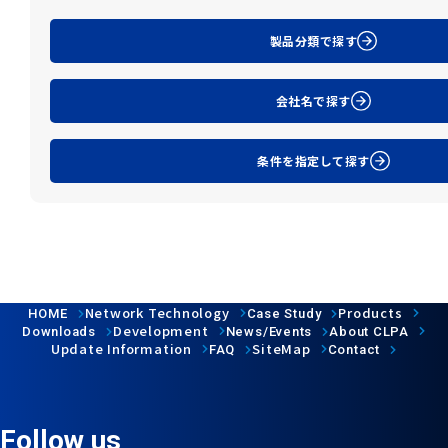
製品分類で探す
会社名で探す
条件を指定して探す
Network Technology
Products
HOME
Case Study
Development
Downloads
News/Events
About CLPA
Update Information
SiteMap
FAQ
Contact
Follow us