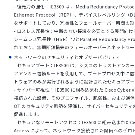
- 復元力の強化：IE3500 は 、Media Redundancy Protoc
Ethernet Protocol（REP）、デバイスレベルリング
をサポートしており、冗長性とフェールオーバー時間の短
- ロスレス冗長性：中断のない接続を必要とする展開向けに、
シームレス冗長性（HSR）*2とParallel Redundancy Pr
れており、無瞬断無損失のフェールオーバーとネットワー
ネットワークのセキュリティとオブザーバビリティ
- セキュアブート：IE3500 は、シスコのトラストアン
アアンカー信頼ルートを使用して、ブートプロセス中に信
トウェアのみが実行されるように設計されたセキュアブー
- サイバー可視性： IE3500 に組み込まれた Cisco Cyber
接続された設備、そのプロファイル、脆弱性、および通信
OT のセキュリティ態勢を評価し、サイバーセキュリティ
促進します。
- セキュアなリモートアクセス：IE3500 に組み込まれたCisco 
Access によって、ネットワーク接続された設備へのゼロ