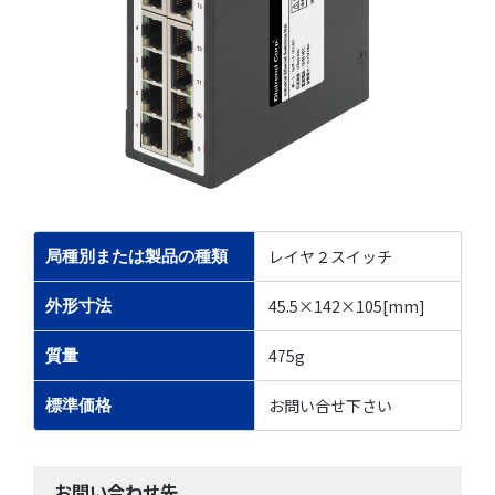
レイヤ２スイッチ
局種別または製品の種類
45.5×142×105[mm]
外形寸法
475g
質量
お問い合せ下さい
標準価格
お問い合わせ先