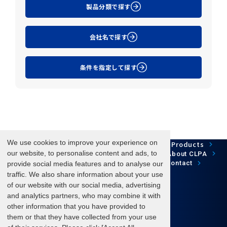
製品分類で探す
会社名で探す
条件を指定して探す
We use cookies to improve your experience on
Network Technology
Products
HOME
Case Study
Development
our website, to personalise content and ads, to
Downloads
News/Events
About CLPA
Update Information
SiteMap
FAQ
Contact
provide social media features and to analyse our
traffic. We also share information about your use
of our website with our social media, advertising
and analytics partners, who may combine it with
Follow us
other information that you have provided to
them or that they have collected from your use