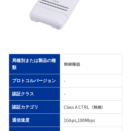
局種別または製品の種
無線機器
類
-
プロトコルバージョン
-
認証クラス
Class A CTRL（無線）
認証カテゴリ
1Gbps,100Mbps
通信速度