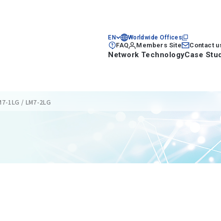
EN
Worldwide Offices
FAQ
Members Site
Contact u
Network Technology
Case Stu
-1LG / LM7-2LG