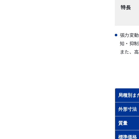
特長
張力変動
知・抑制
また、高
局種別ま
外形寸法
質量
標準価格