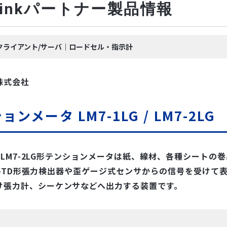
-Linkパートナー製品情報
｜クライアント/サーバ｜ロードセル・指示計
株式会社
ョンメータ LM7-1LG / LM7-2L
LG/LM7-2LG形テンションメータは紙、線材、各種シート
/LX-TD形張力検出器や歪ゲージ式センサからの信号を受け
け張力計、シーケンサなどへ出力する装置です。