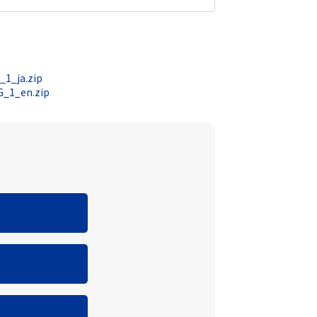
1_ja.zip
_1_en.zip