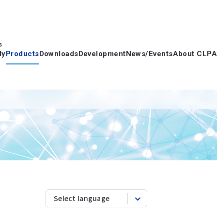
s
dy
Products
Downloads
Development
News/Events
About CLPA