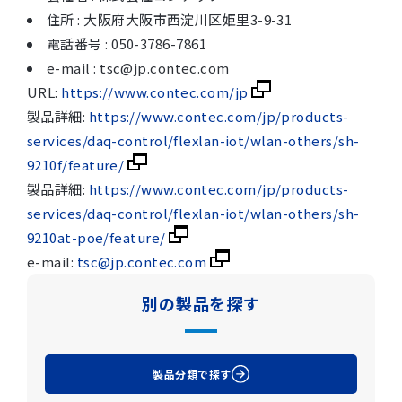
住所 : 大阪府大阪市西淀川区姫里3-9-31
電話番号 : 050-3786-7861
e-mail : tsc@jp.contec.com
URL:
https://www.contec.com/jp
製品詳細:
https://www.contec.com/jp/products-
services/daq-control/flexlan-iot/wlan-others/sh-
9210f/feature/
製品詳細:
https://www.contec.com/jp/products-
services/daq-control/flexlan-iot/wlan-others/sh-
9210at-poe/feature/
e-mail:
tsc@jp.contec.com
別の製品を探す
製品分類で探す