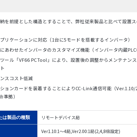
納を前提とした構造とすることで、弊社従来製品と比べて設置ス
減
プリケーションに対応（1台に5モードを搭載するインバータ）
にあわせたインバータのカスタマイズ機能（インバータ内蔵PLC
ツール「VF66 PCTool」により、設置後の調整からメンテナン
ト
ンスコスト低減
ョンカードを装着することによりCC-Link通信可能（Ver.1.10/2
指令準拠）
リモートデバイス局
たは製品の種類
Ver1.10:1～4局,Ver2.00:1局(2,4,8倍設定)