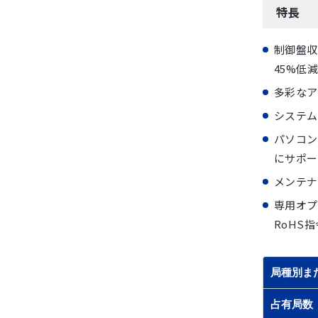
特長
制御盤収
45%低
多彩なア
システム
パソコン
にサポー
メンテナ
専用オプシ
RoHS
局種別ま
占有局数