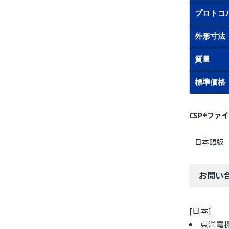
プロトコ
外形寸法
質量
標準価格
CSP+ファ
日本語版
お問い
[日本]
東洋電