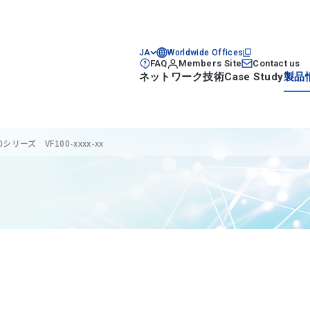
JA
Worldwide Offices
FAQ
Members Site
Contact us
ネットワーク技術
Case Study
製品
ーズ VF100-xxxx-xx