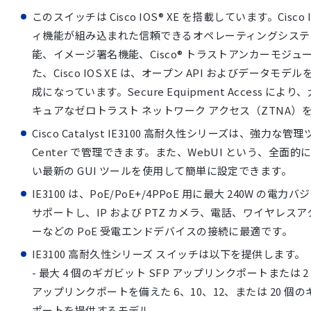
このスイッチは Cisco IOS® XE を搭載しています。Cisco
ィ機能が組み込まれた信頼できるオペレーティングシステ
能、イメージ署名機能、Cisco® トラストアンカーモジ
た、Cisco IOS XE は、オープン API およびデータモデル
成になっています。Secure Equipment Access に
キュアなゼロトラスト ネットワーク アクセス（ZTNA）
Cisco Catalyst IE3100 高耐久性シリーズは、強力な管理ツール
Center で管理できます。また、WebUI という、全面
い最新の GUI ツールを使用して簡単に設定できます。
IE3100 は、PoE/PoE+/4PPoE 用に最大 240W の電力
サポートし、IP および PTZ カメラ、電話、ワイヤレス
ーなどの PoE 受電エンドデバイスの接続に最適です。
IE3100 高耐久性シリーズ スイッチは以下を提供します。
- 最大 4 個のギガビット SFP アップリンクポートまたは
アップリンクポートを備えた 6、10、12、または 20 
ポートを提供するモデル。