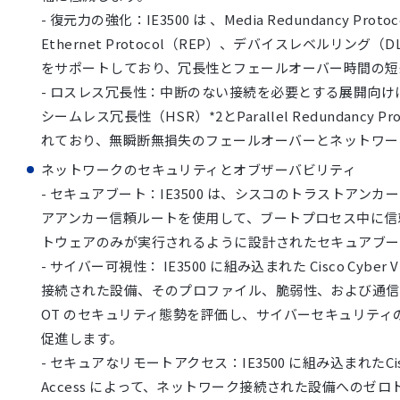
- 復元力の強化：IE3500 は 、Media Redundancy Protoc
Ethernet Protocol（REP）、デバイスレベルリング
をサポートしており、冗長性とフェールオーバー時間の短
- ロスレス冗長性：中断のない接続を必要とする展開向けに、
シームレス冗長性（HSR）*2とParallel Redundancy Pr
れており、無瞬断無損失のフェールオーバーとネットワー
ネットワークのセキュリティとオブザーバビリティ
- セキュアブート：IE3500 は、シスコのトラストアン
アアンカー信頼ルートを使用して、ブートプロセス中に信
トウェアのみが実行されるように設計されたセキュアブー
- サイバー可視性： IE3500 に組み込まれた Cisco Cyber
接続された設備、そのプロファイル、脆弱性、および通信
OT のセキュリティ態勢を評価し、サイバーセキュリティ
促進します。
- セキュアなリモートアクセス：IE3500 に組み込まれたCisco 
Access によって、ネットワーク接続された設備へのゼロ