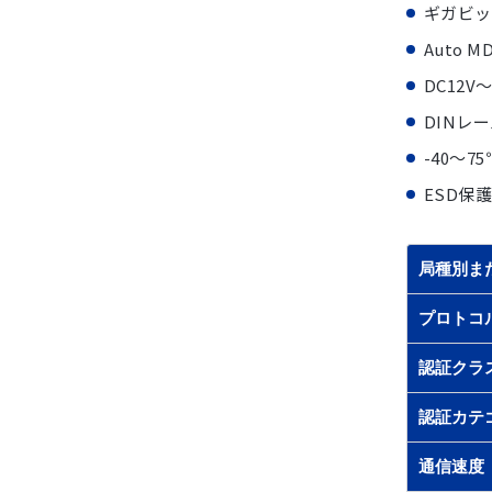
ギガビッ
Auto
DC12
DINレ
-40～
ESD保護
局種別ま
プロトコ
認証クラ
認証カテ
通信速度