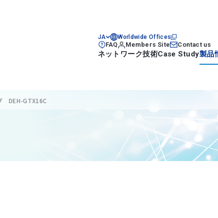
JA
Worldwide Offices
FAQ
Members Site
Contact us
ネットワーク技術
Case Study
製品
EH-GTX16C