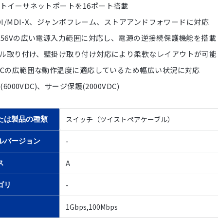
トイーサネットポートを16ポート搭載
 MDI/MDI-X、ジャンボフレーム、ストアアンドフォワードに対応
V～56Vの広い電源入力範囲に対応し、電源の逆接続保護機能を搭載
ール取り付け、壁掛け取り付け対応により柔軟なレイアウトが可能
75℃の広範囲な動作温度に適応しているため幅広い状況に対応
(6000VDC)、サージ保護(2000VDC)
スイッチ（ツイストペアケーブル）
たは製品の種類
-
ルバージョン
A
ス
-
ゴリ
1Gbps,100Mbps