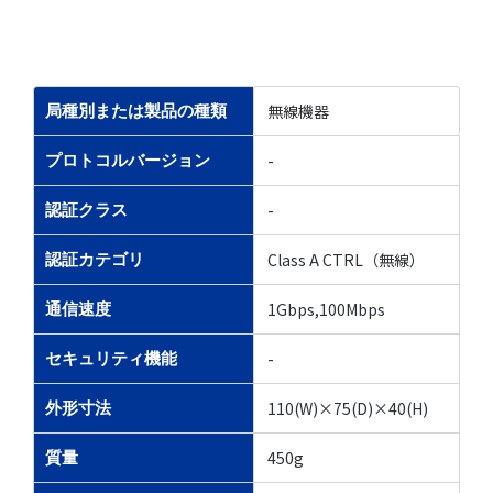
無線機器
局種別または製品の種類
-
プロトコルバージョン
-
認証クラス
Class A CTRL（無線）
認証カテゴリ
1Gbps,100Mbps
通信速度
-
セキュリティ機能
110(W)×75(D)×40(H)
外形寸法
450g
質量