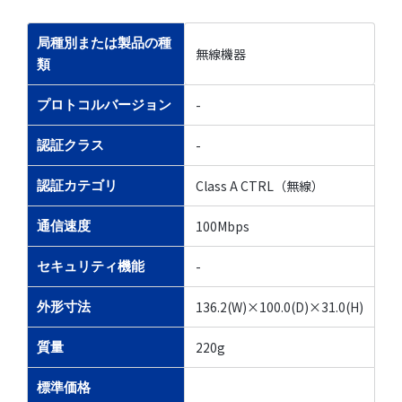
局種別または製品の種
無線機器
類
-
プロトコルバージョン
-
認証クラス
Class A CTRL（無線）
認証カテゴリ
100Mbps
通信速度
-
セキュリティ機能
136.2(W)×100.0(D)×31.0(H)
外形寸法
220g
質量
標準価格