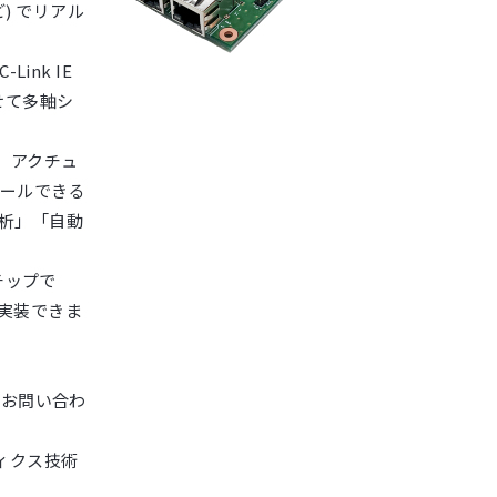
) でリアル
Link IE
せて多軸シ
、アクチュ
ールできる
析」「自動
チップで
実装できま
でお問い合わ
ィクス技術