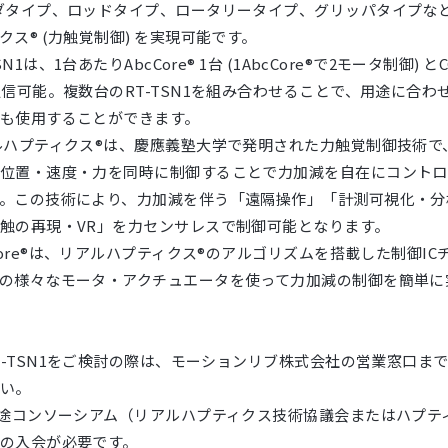
ダタイプ、ロッドタイプ、ロータリータイプ、グリッパタイプなど
クス® (力触覚制御) を実現可能です。
SN1は、1台あたりAbcCore® 1台 (1AbcCore®で2モータ制御) とCC-
通信可能。複数台のRT-TSN1を組み合わせることで、用途に合わ
も使用することができます。
ルハプティクス®は、慶應義塾大学で発明された力触覚制御技術で
位置・速度・力を同時に制御することで力加減を自在にコントロ
。この技術により、力加減を伴う「遠隔操作」「計測可視化・分
触の再現・VR」を力センサレスで制御可能となります。
cCore®は、リアルハプティクス®のアルゴリズムを搭載した制御IC
の様々なモータ・アクチュエータを使って力加減の制御を簡単に
RT-TSN1をご検討の際は、モーションリブ株式会社の営業窓口ま
い。
別途コンソーシアム（リアルハプティクス技術協議会またはハプテ
の入会が必要です。