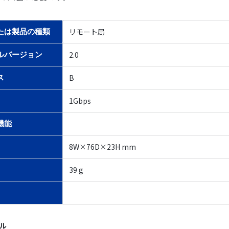
リモート局
たは製品の種類
2.0
ルバージョン
B
ス
1Gbps
機能
8W×76D×23H mm
39 g
イル