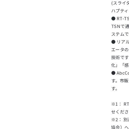
(スライ
ハプティ
● RT-T
TSNで
ステムで
● リア
エータの
技術です
化」「感
● Ab
す。市販
す。
※1： 
せくださ
※2： 
協会）へ