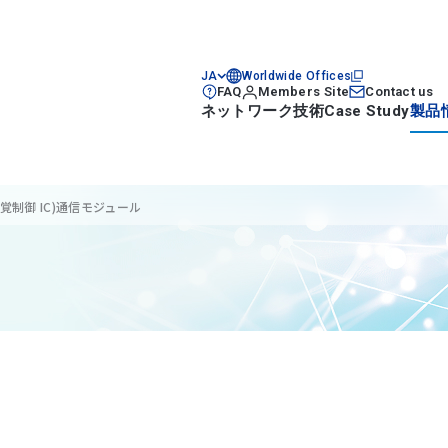
JA
Worldwide Offices
FAQ
Members Site
Contact us
ネットワーク技術
Case Study
製品
®(力触覚制御 IC)通信モジュール