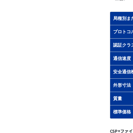
局種別ま
プロトコ
認証クラ
通信速度
安全通信
外形寸法
質量
標準価格
CSP+ファ