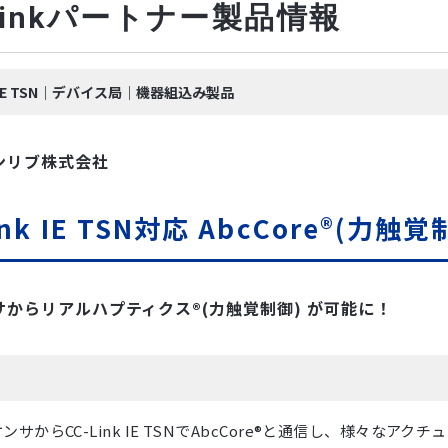
-Linkパートナー製品情報
nk IE TSN｜デバイス局｜機器組込み製品
ンリブ株式会社
ink IE TSN対応 AbcCore®(力
サからリアルハプティクス®(力触覚制御) が可能に！
ンサからCC-Link IE TSNでAbcCore®と通信し、様々なアク