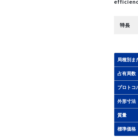
efficien
特長
局種別ま
占有局数
プロトコ
外形寸法
質量
標準価格