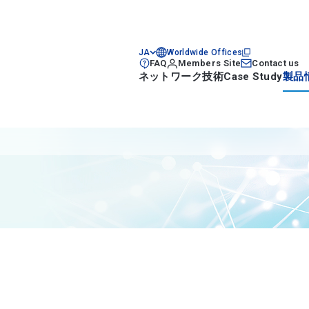
JA
Worldwide Offices
FAQ
Members Site
Contact us
ネットワーク技術
Case Study
製品