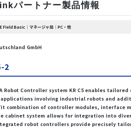
-Linkパートナー製品情報
k IE Field Basic｜マネージャ局｜PC・他
utschland GmbH
5-2
 Robot Controller system KR C5 enables tailored c
 applications involving industrial robots and add
it combination of controller modules, interface 
le cabinet system allows for integration into di
ntegrated robot controllers provide precisely tai