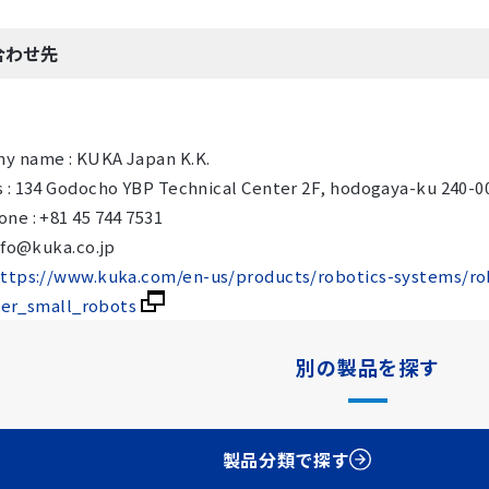
合わせ先
y name : KUKA Japan K.K.
 : 134 Godocho YBP Technical Center 2F, hodogaya-ku 240-
ne : +81 45 744 7531
info@kuka.co.jp
ttps://www.kuka.com/en-us/products/robotics-systems/rob
ler_small_robots
別の製品を探す
製品分類で探す