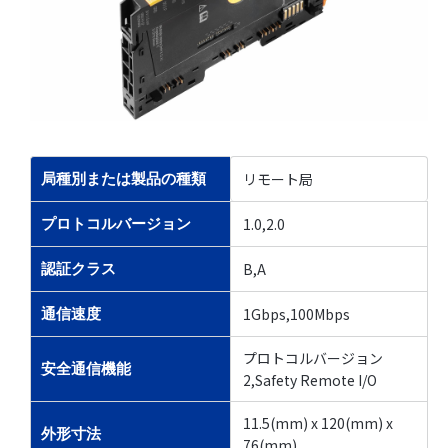
リモート局
局種別または製品の種類
1.0,2.0
プロトコルバージョン
B,A
認証クラス
1Gbps,100Mbps
通信速度
プロトコルバージョン
安全通信機能
2,Safety Remote I/O
11.5(mm) x 120(mm) x
外形寸法
76(mm)