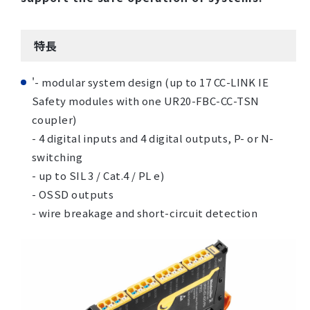
特長
'- modular system design (up to 17 CC-LINK IE
Safety modules with one UR20-FBC-CC-TSN
coupler)
- 4 digital inputs and 4 digital outputs, P- or N-
switching
- up to SIL 3 / Cat.4 / PL e)
- OSSD outputs
- wire breakage and short-circuit detection