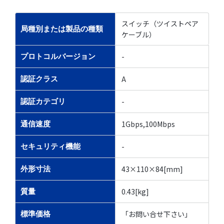
スイッチ（ツイストペア
局種別または製品の種類
ケーブル）
-
プロトコルバージョン
A
認証クラス
-
認証カテゴリ
1Gbps,100Mbps
通信速度
-
セキュリティ機能
43×110×84[mm]
外形寸法
0.43[kg]
質量
「お問い合せ下さい」
標準価格