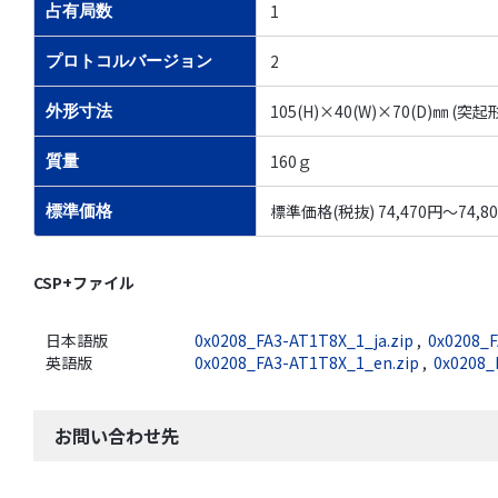
1
占有局数
2
プロトコルバージョン
105(H)×40(W)×70(D)㎜ (
外形寸法
160ｇ
質量
標準価格(税抜) 74,470円～74,8
標準価格
CSP+ファイル
日本語版
0x0208_FA3-AT1T8X_1_ja.zip
,
0x0208_F
英語版
0x0208_FA3-AT1T8X_1_en.zip
,
0x0208_
お問い合わせ先