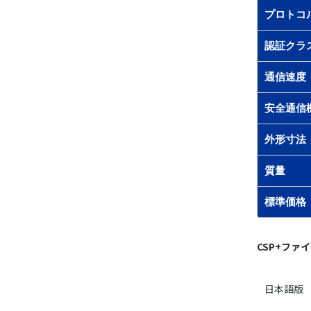
プロトコ
認証クラ
通信速度
安全通信
外形寸法
質量
標準価格
CSP+ファ
日本語版