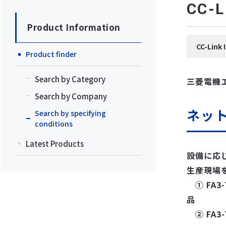
CC
Product Information
CC-Lin
Product finder
Search by Category
三菱電機
Search by Company
ネッ
Search by specifying
conditions
Latest Products
設備に応
生産現場を
① FA3-T
品
② FA3-T