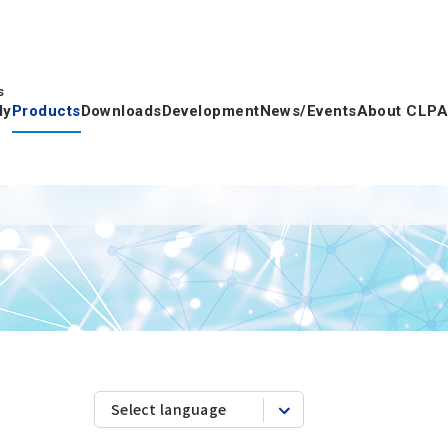
s
dy
Products
Downloads
Development
News/Events
About CLPA