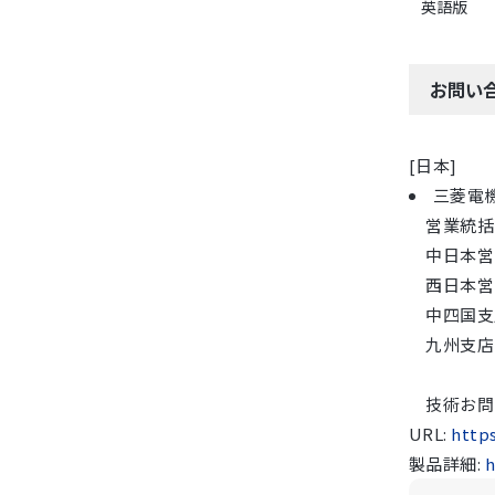
英語版
お問い
[日本]
三菱電
営業統括部 
中日本営業支
西日本営業支
中四国支店 
九州支店 TE
技術お問い合
URL:
http
製品詳細:
h