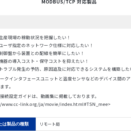
DBUS/TCP 対応製品
 01 生産現場の稼動状況を把握したい！
 02 ユーザ指定のネットワーク仕様に対応したい！
 03 制御盤から装置との配線を簡単にしたい！
 04 機器の導入コスト・保守コストを抑えたい！
 05 トラブル発生の予防、原因追及に対応できるシステムを構築した
ークインタフェースユニットと温度センサなどのデバイス間のア
ます。
接続設定ガイドは、動画集に掲載しております。
//www.cc-link.org/ja/movie/index.html#TSN_mee>
リモート局
たは製品の種類