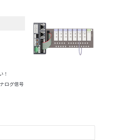
い！
ナログ信号