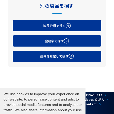
別の製品を探す
製品分類で探す
会社名で探す
条件を指定して探す
We use cookies to improve your experience on
Network Technology
Products
HOME
Case Study
Development
our website, to personalise content and ads, to
Downloads
News/Events
About CLPA
Update Information
SiteMap
FAQ
Contact
provide social media features and to analyse our
traffic. We also share information about your use