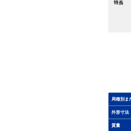
特長
局種別ま
外形寸法
質量