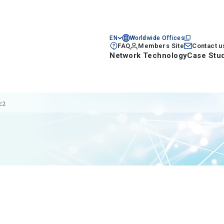
EN
Worldwide Offices
FAQ
Members Site
Contact u
Network Technology
Case Stu
c2