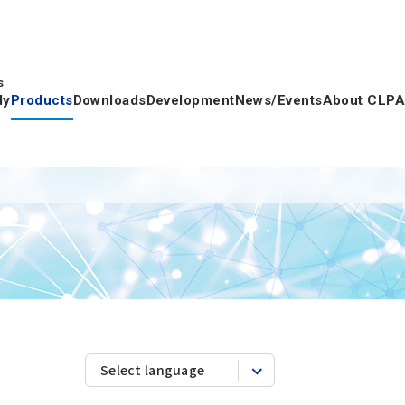
s
dy
Products
Downloads
Development
News/Events
About CLPA